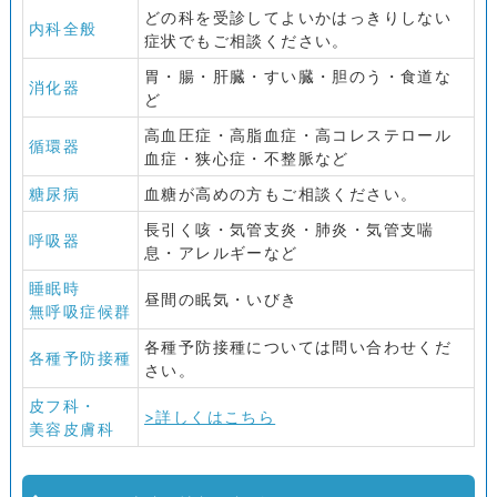
どの科を受診してよいかはっきりしない
内科全般
症状でもご相談ください。
胃・腸・肝臓・すい臓・胆のう・食道な
消化器
ど
高血圧症・高脂血症・高コレステロール
循環器
血症・狭心症・不整脈など
糖尿病
血糖が高めの方もご相談ください。
長引く咳・気管支炎・肺炎・気管支喘
呼吸器
息・アレルギーなど
睡眠時
昼間の眠気・いびき
無呼吸症候群
各種予防接種については問い合わせくだ
各種予防接種
さい。
皮フ科・
>詳しくはこちら
美容皮膚科